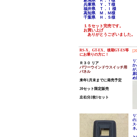
新潟県 Ｋ．Ｙ様
兵庫県 Ｙ．Ｔ様
福井県 Ｔ．Ｉ 様
高知県 Ｍ．Ｍ様
千葉県 Ｈ．Ｓ様
１５セット完売です。
お買い上げ
ありがとうございました。
RS-X、GT-EX、後期GT-ES等
[20
にお乗りの方に！
リ
Ｒ３０ リア
か
パワーウインドウスイッチ用
が
パネル
原
め
来年1月末までに発売予定
20セット限定販売
左右分2枚1セット
リ
の
ス
ネ