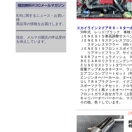
R30に関するニュース・お買い
得
商品等の情報をお届けします。
スカイライン２ドアＲＳ－Ｘター
59年式 レッド/ブラック 車検２
ＪＥＮＥＳＩＳ車高調整サスペ
現在、メルマガ購読の申込受付
ＪＥＮＥＳＩＳステンレスフロ
を休止しています。
ステンレスマフラー 100パ
ＪＥＮＥＳＩＳフロントスポイラ
リアマッドフラップ、サイド
ＳＳＲフォーミュラメッシュ 1
ＲＥＣＡＲＯリクライニングシー
ＣＵＳＣＯストラットタワーバー
容量アップオルタネーター、ラジ
エアコンコンプリートセット（R1
エンジンオーバーホール、タービ
ＵＬＴＲＡプラグコード、イグニ
スポーツクラッチセット、クロモ
ヘッドライト再メッキオーバーホ
フロントガラス合せガラス（上
キャリパーオーバーホール、マス
その他、色々しています。
[2