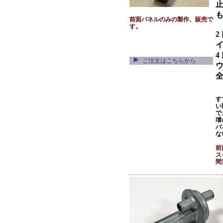
前面パネルのみの製作、販売で
す。
2
4
ご注文はこちらから
す
い
で
壊
パ
な
前
ス
間