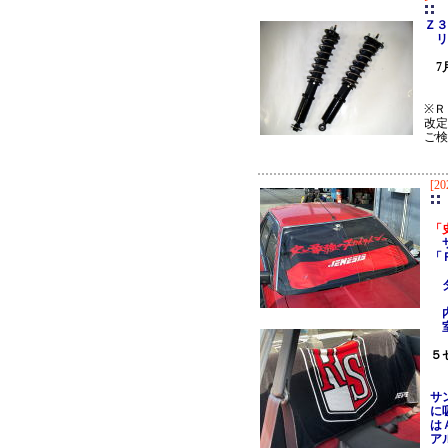
Ｚ３
リ
7
※Ｒ
改定
ご検
[20
「
サ
「
ダ
日
内
室
５
サ
に
は
ア