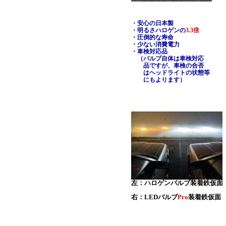
・安心の日本製
・明るさハロゲンの
3.3倍
・圧倒的な寿命
・少ない消費電力
・車検対応品
（バルブ自体は車検対応
品ですが、車検の合否
はヘッドライトの状態等
にもよります）
左：ハロゲンバルブ装着鉄仮面
右：LEDバルブ
Pro
装着鉄仮面