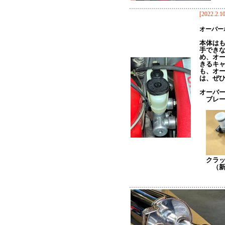
[2022.2.10
オーバー
本体は
手でき
め、オ
きるキ
も、オ
は、ぜ
オーバ
ブレーキ
クラッ
（新品タ