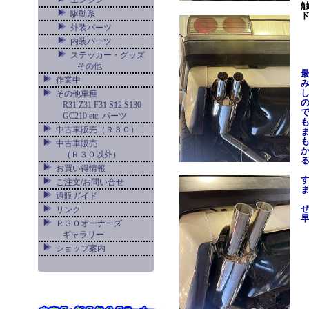
エンジン
駆動系
外装パーツ
内装パーツ
ステッカー・グッズ
その他
作業中
その他車種
R31 Z31 F31 S12 S130
GC210 etc. パーツ
中古車販売（Ｒ３０）
中古車販売
（Ｒ３０以外）
お買い得情報
ご注文/お問い合せ
通販ガイド
リンク
Ｒ３０オーナーズ
ギャラリー
ショップ案内