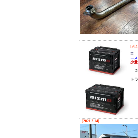
[2021
ニス
少量
２
ト
［2021.3.14]