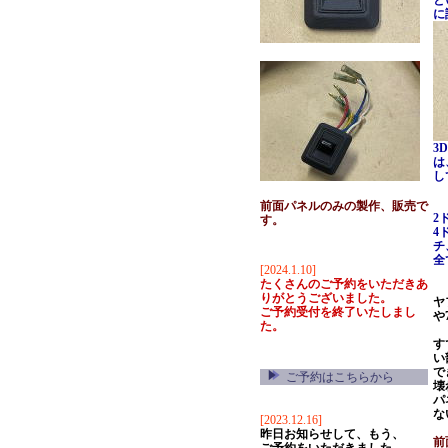
と
に
3
は
し
前面パネルのみの製作、販売で
2
す。
4
チ
全
[2024.1.10]
たくさんのご予約をいただきあ
りがとうございました。
ヤ
ご予約受付を終了いたしまし
や
た。
す
い
で
ご予約はこちらから
壊
パ
な
[2023.12.16]
昨日お知らせして、もう、
前