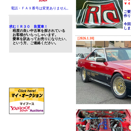
￥４
電話・ＦＡＸ番号は変更ありません。
ご要
作り
今回
求む！Ｒ３０ 良質車！
しま
程度の良い中古車を探されている
お客様がいらっしゃいます。
［2026.1.10]
愛車を訳あってお売りになりたい、
という方、ご連絡ください。