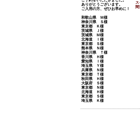
ご予約をいただきました。
ス
ありがとうございます。
間
ご入用の方、ぜひお早めに！
和歌山県 Ｍ様
神奈川県 Ｓ様
東京都 Ｋ様
茨城県 Ｊ様
茨城県 Ｍ様
北海道 Ｉ様
東京都 Ｓ様
熊本県 Ｎ様
神奈川県 Ｔ様
香川県 Ｈ様
愛知県 Ｉ様
埼玉県 Ｙ様
兵庫県 Ｎ様
東京都 Ｔ様
秋田県 Ｈ様
大阪府 Ｓ様
東京都 Ｎ様
北海道 Ｈ様
東京都 Ｓ様
埼玉県 Ｋ様