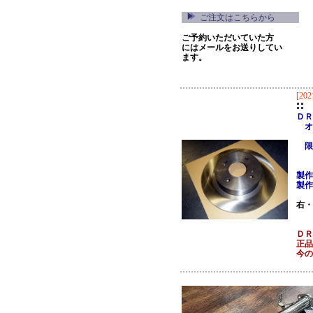
ご注文はこちらから
ご予約いただいていた方
にはメールをお送りしてい
ます。
[202
ＤＲ
オ
限
製作
製作
右・
ＤＲ
正品
今の