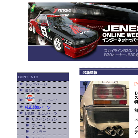
[2
トップページ
最新情報
純正パーツ
純正製廃パーツ
DR30・HR30パーツ
サスペンション
ブレーキ
マフラー