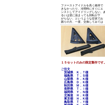
ファーストアイドルを高く維持で
きなかったり、冷間時にすぐにエ
ンストしてアイドリングしない、
るいは逆に温まっても回転が下
がらない、というような症状でお
困りの方、一度、交換してみては
１５セットのみの限定製作です
ご注文
茨城県 Ｋ．Ｔ様
福島県 Ｔ．Ｓ様
山梨県 Ｒ．Ｋ様
広島県 Ｄ．Ｋ様
秋田県 Ｍ．Ａ様
長野県 Ｔ．Ｉ様
福岡県 Ｙ．Ｎ様
北海道 Ｈ．Ｋ様
東京都 Ｈ．Ｋ様
鳥取県 Ｔ．Ｙ様