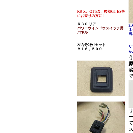
RS-X、GT-EX、後期GT-ES等
にお乗りの方に！
Ｒ３０ リア
3
パワーウインドウスイッチ用
ネ
パネル
当
左右分2枚1セット
リ
￥１６，５００－
か