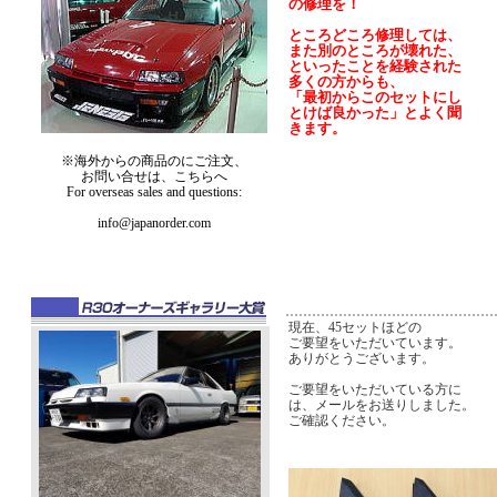
の修理を！
ところどころ修理しては、
また別のところが壊れた、
といったことを経験された
多くの方からも、
「最初からこのセットにし
とけば良かった」とよく聞
きます。
※海外からの商品のにご注文、
お問い合せは、こちらへ
For overseas sales and questions:
info@japanorder.com
現在、45セットほどの
ご要望をいただいています。
ありがとうございます。
ご要望をいただいている方に
は、メールをお送りしました。
ご確認ください。